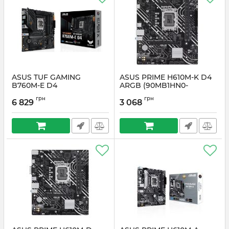
ASUS TUF GAMING
ASUS PRIME H610M-K D4
B760M-E D4
ARGB (90MB1HN0-
M0EAY0)
Артикул:
#6672
грн
грн
6 829
3 068
Артикул:
#6669