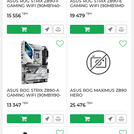
ASUS ROG STRIX Z890-F
ASUS ROG STRIX Z890-E
GAMING WIFI (90MB1I40-
GAMING WIFI (90MB1IM0-
M0EAY0)
M0EAY0)
грн
грн
15 556
19 479
Артикул:
#6623
Артикул:
#6622
ASUS ROG STRIX Z890-A
ASUS ROG MAXIMUS Z890
GAMING WIFI (90MB1I90-
HERO
M0EAY0)
Артикул:
#6620
грн
грн
13 347
25 476
Артикул:
#6621