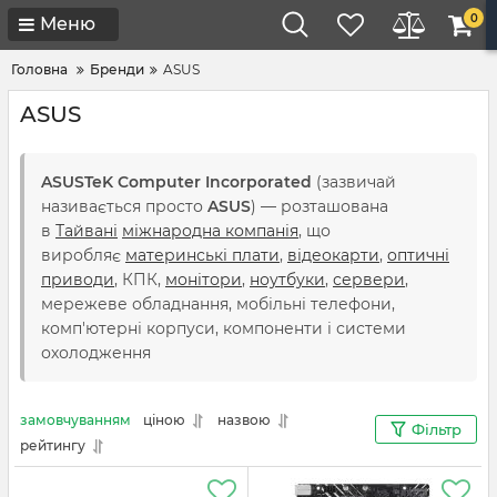
0
Меню
Головна
Бренди
ASUS
ASUS
ASUSTeK Computer Incorporated
(зазвичай
називається просто
ASUS
) — розташована
в
Тайвані
міжнародна компанія
, що
виробляє
материнські плати
,
відеокарти
,
оптичні
приводи
, КПК,
монітори
,
ноутбуки
,
сервери
,
мережеве обладнання, мобільні телефони,
комп'ютерні корпуси, компоненти і системи
охолодження
замовчуванням
ціною
назвою
Фільтр
рейтингу