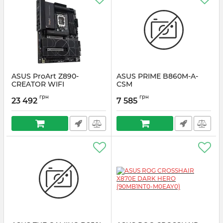
ASUS ProArt Z890-
ASUS PRIME B860M-A-
CREATOR WIFI
CSM
(90MB1JD0-M0EAY0)
Артикул:
#6616
грн
грн
23 492
7 585
Артикул:
#6619