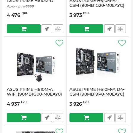
ASUS PRIME H610M-D
ASUS PRIME H610M-A-
CSM (90MB1G20-M0EAYC)
Артикул:
#6668
Артикул:
#6667
грн
грн
4 476
3 973
ASUS PRIME H610M-A
ASUS PRIME H610M-A D4-
WIFI (90MB1G00-M0EAY0)
CSM (90MB19P0-M0EAYC)
Артикул:
#6666
Артикул:
#6665
грн
грн
4 937
3 926