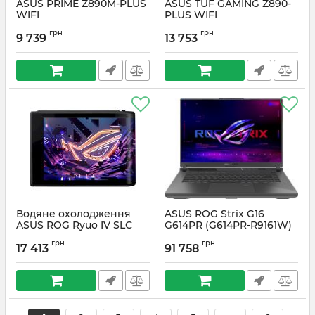
ASUS PRIME Z890M-PLUS
ASUS TUF GAMING Z890-
WIFI
PLUS WIFI
Артикул:
#6300
Артикул:
#6240
грн
грн
9 739
13 753
Водяне охолодження
ASUS ROG Strix G16
ASUS ROG Ryuo IV SLC
G614PR (G614PR-R9161W)
360 ARGB (90RC0151-
Артикул:
#6461
грн
грн
B0EAY0)
17 413
91 758
Артикул:
#6011