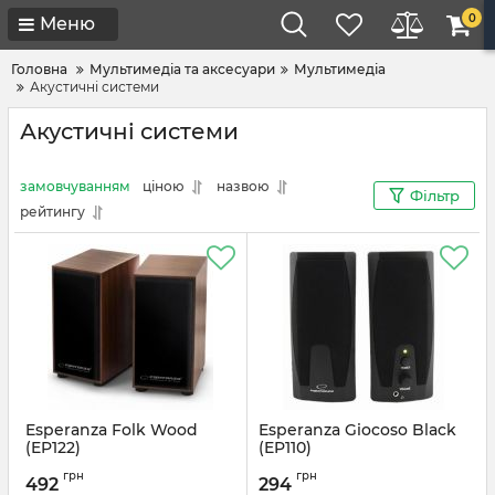
0
Меню
Головна
Мультимедіа та аксесуари
Мультимедіа
Акустичні системи
Акустичні системи
замовчуванням
ціною
назвою
Фільтр
рейтингу
Esperanza Folk Wood
Esperanza Giocoso Black
(EP122)
(EP110)
Артикул:
#1092
Артикул:
#3125
грн
грн
492
294