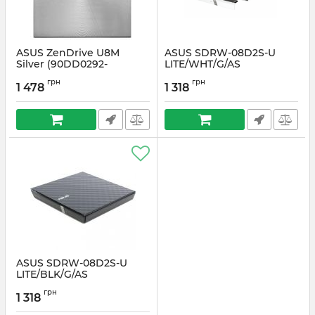
ASUS ZenDrive U8M
ASUS SDRW-08D2S-U
Silver (90DD0292-
LITE/WHT/G/AS
M29000)(SDRW-08U8M-
Артикул:
#3311
грн
грн
U/SIL/G/AS)
1 478
1 318
Артикул:
#5711
ASUS SDRW-08D2S-U
LITE/BLK/G/AS
Артикул:
#0928
грн
1 318