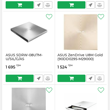
ASUS SDRW-08U7M-
ASUS ZenDrive U8M Gold
U/SIL/G/AS
(90DD0295-M29000)
(SDRW-08U8M-
Артикул:
#5709
грн
грн
U/GOLD/G/AS)
1 695
1 524
Артикул:
#5712