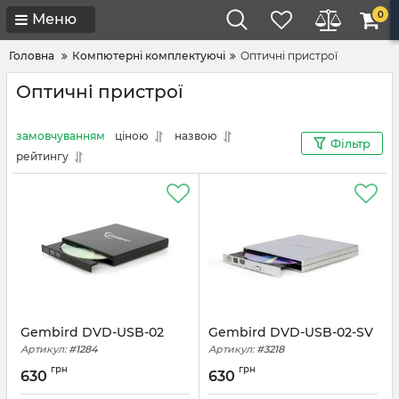
0
Меню
Головна
Компютерні комплектуючі
Оптичні пристрої
Оптичні пристрої
замовчуванням
ціною
назвою
Фільтр
рейтингу
Gembird DVD-USB-02
Gembird DVD-USB-02-SV
Артикул:
#1284
Артикул:
#3218
грн
грн
630
630