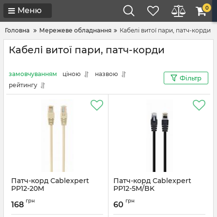
0
Меню
Головна
Мережеве обладнання
Кабелі витої пари, патч-корди
Кабелі витої пари, патч-корди
замовчуванням
ціною
назвою
Фільтр
рейтингу
Патч-корд Cablexpert
Патч-корд Cablexpert
PP12-20M
PP12-5M/BK
Артикул:
#3271
Артикул:
#3274
грн
грн
168
60