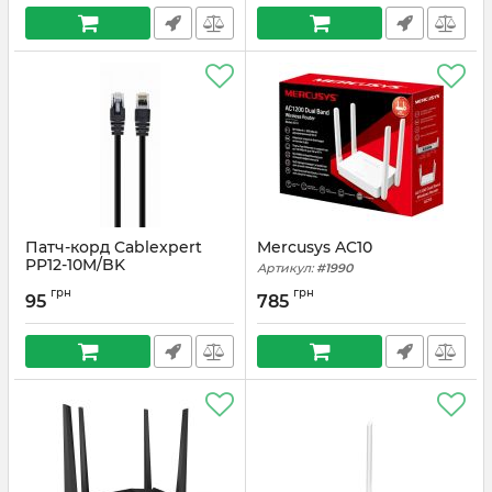
Патч-корд Cablexpert
Mercusys AC10
PP12-10M/BK
Артикул:
#1990
Артикул:
#3269
грн
грн
95
785