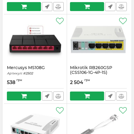
Mercusys MS108G
Mikrotik RB260GSP
(CSS106-1G-4P-1S)
Артикул:
#2502
Артикул:
#4554
грн
грн
538
2 504