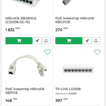
Mikrotik RB260GS
PoE інжектор Mikrotik
(CSS106-5G-1S)
RBGPOE
Артикул:
#3556
Артикул:
#5352
грн
грн
1 832
270
PoE інжектор Mikrotik
TP-Link LS1008
RBPOE
Артикул:
#2609
Артикул:
#5351
грн
грн
148
397