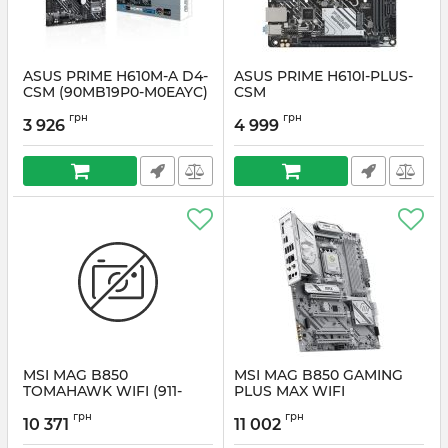
ASUS PRIME H610M-A D4-
ASUS PRIME H610I-PLUS-
CSM (90MB19P0-M0EAYC)
CSM
Артикул:
#6665
Артикул:
#6664
грн
грн
3 926
4 999
MSI MAG B850
MSI MAG B850 GAMING
TOMAHAWK WIFI (911-
PLUS MAX WIFI
7E53-001)
Артикул:
#6661
грн
грн
10 371
11 002
Артикул:
#6662