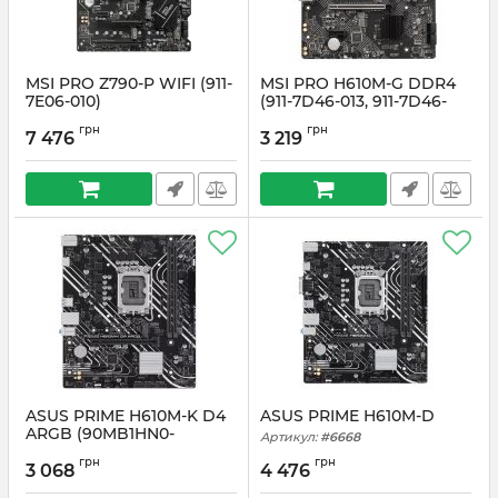
MSI PRO Z790-P WIFI (911-
MSI PRO H610M-G DDR4
7E06-010)
(911-7D46-013, 911-7D46-
221)
Артикул:
#6671
грн
грн
7 476
3 219
Артикул:
#6670
ASUS PRIME H610M-K D4
ASUS PRIME H610M-D
ARGB (90MB1HN0-
Артикул:
#6668
M0EAY0)
грн
грн
3 068
4 476
Артикул:
#6669