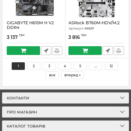
GIGABYTE H610M H V2
ASRock B760M-HDV/M.2
DDR4
Артикул:
#6651
Артикул:
#6652
грн
грн
3 137
3 816
1
2
3
4
5
...
12
все
вперед »
КОНТАКТИ
ПРО МАГАЗИН
КАТАЛОГ ТОВАРІВ