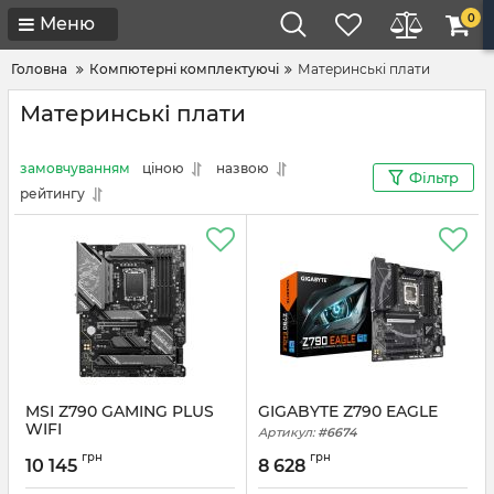
0
Меню
Головна
Компютерні комплектуючі
Материнські плати
Материнські плати
замовчуванням
ціною
назвою
Фільтр
рейтингу
MSI Z790 GAMING PLUS
GIGABYTE Z790 EAGLE
WIFI
Артикул:
#6674
Артикул:
#6676
грн
грн
10 145
8 628