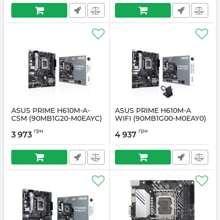
ASUS PRIME H610M-A-
ASUS PRIME H610M-A
CSM (90MB1G20-M0EAYC)
WIFI (90MB1G00-M0EAY0)
Артикул:
#6667
Артикул:
#6666
грн
грн
3 973
4 937