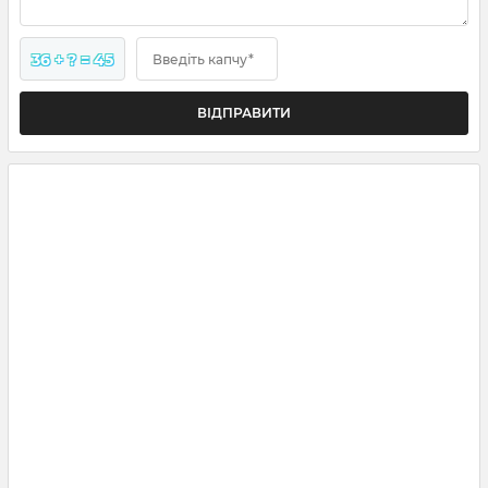
36 + ? = 45
Введіть капчу*
ВІДПРАВИТИ