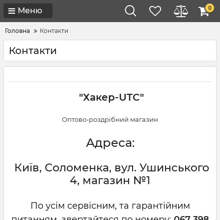
0
Меню
Головна
Контакти
Контакти
"Хакер-UTC"
Оптово-роздрібний магазин
Адреса:
Київ, Соломенка, вул. Ушинського
4, магазин №1
По усім сервісним, та гарантійним
питанням, звертайтеся по номеру
:
067 398