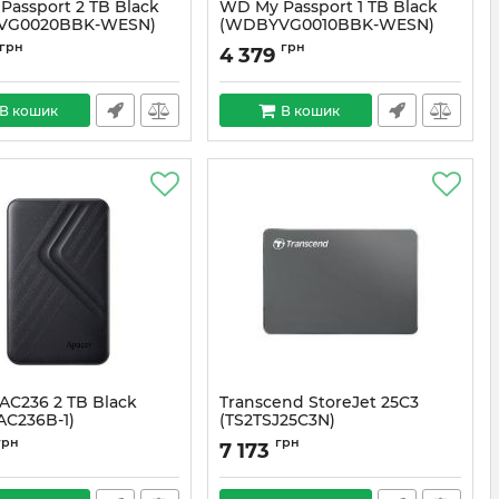
assport 2 TB Black
WD My Passport 1 TB Black
VG0020BBK-WESN)
(WDBYVG0010BBK-WESN)
#1431
Артикул:
#1351
грн
грн
4 379
В кошик
В кошик
AC236 2 TB Black
Transcend StoreJet 25C3
AC236B-1)
(TS2TSJ25C3N)
#1143
Артикул:
#6498
грн
грн
7 173