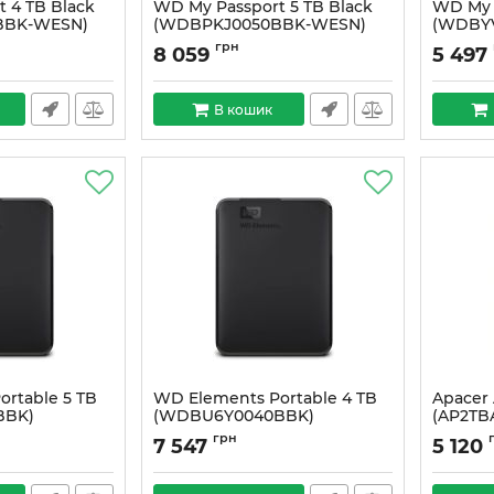
 4 TB Black
WD My Passport 5 TB Black
WD My P
BBK-WESN)
(WDBPKJ0050BBK-WESN)
(WDBY
Артикул:
#4366
Артикул:
грн
8 059
5 497
В кошик
rtable 5 TB
WD Elements Portable 4 TB
Apacer 
BBK)
(WDBU6Y0040BBK)
(AP2TB
Артикул:
#1185
Артикул:
грн
7 547
5 120