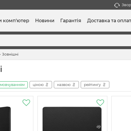
Звор
и комп'ютер
Новини
Гарантія
Доставка та опла
Зовнішні
і
амовчуванням
ціною
назвою
рейтингу