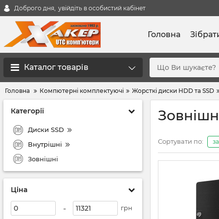
Доброго дня,
увійдіть в особистий кабінет
Головна
Зібрат
Каталог товарів
Головна
Компютерні комплектуючі
Жорсткі диски HDD та SSD
Категорії
Зовнішн
Диски SSD
Сортувати по:
з
Внутрішні
Зовнішні
Ціна
-
грн