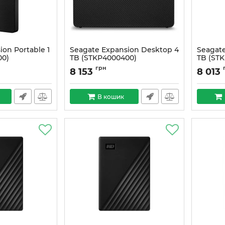
ion Portable 1
Seagate Expansion Desktop 4
Seagate
00)
TB (STKP4000400)
TB (ST
Артикул:
#2556
Артикул:
грн
8 153
8 013
В кошик