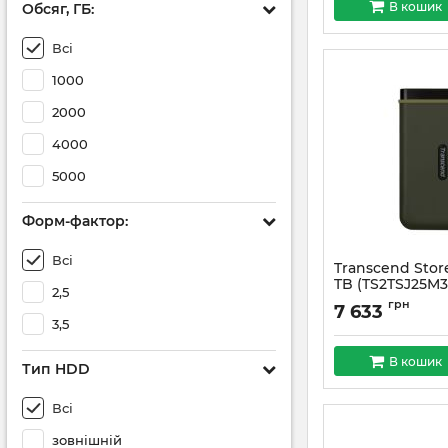
В кошик
Обсяг, ГБ:
Всі
1000
2000
4000
5000
Форм-фактор:
Всі
Transcend Stor
TB (TS2TSJ25M3
2,5
Артикул:
#1106
грн
7 633
3,5
В кошик
Тип HDD
Всі
зовнішній