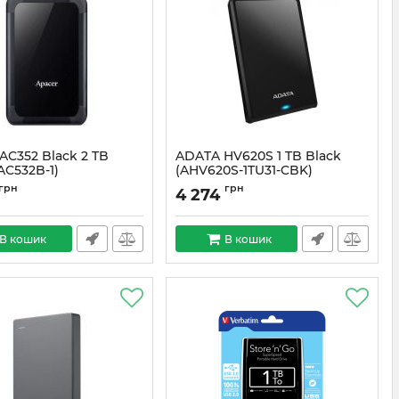
AC352 Black 2 TB
ADATA HV620S 1 TB Black
AC532B-1)
(AHV620S-1TU31-CBK)
#1142
Артикул:
#1028
грн
грн
4 274
В кошик
В кошик