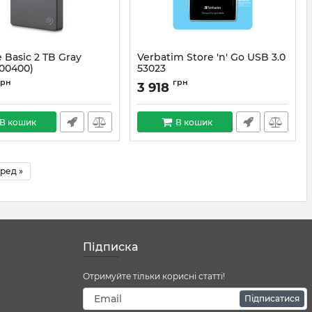
 Basic 2 TB Gray
Verbatim Store 'n' Go USB 3.0
00400)
53023
#0082
Артикул:
#6284
грн
грн
3 918
В кошик
В кошик
ред »
Підписка
Отримуйте тільки корисні статті!
Підписатися