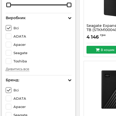
Виробник
Seagate Expans
Всі
TB (STKM10004
Артикул:
#1691
грн
ADATA
4 146
Apacer
В кошик
Seagate
Toshiba
Дивитись все
Бренд:
Всі
ADATA
Apacer
Seagate