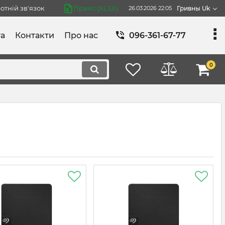
отній зв'язок
Прайс (XLSX)
26.03.2026 22:05
Гривны Uk
та
Контакти
Про нас
096-361-67-77
0