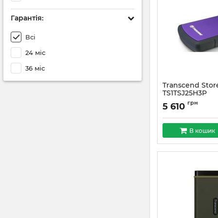
Гарантiя:
Всі
24 міс
36 мiс
Transcend Stor
TS1TSJ25H3P
Артикул:
#3960
грн
5 610
В кошик