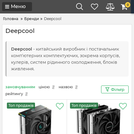
0
Меню
Головна
Бренди
Deepcool
Deepcool
Deepcool
- китайський виробник і постачальник
комп'ютерних комплектуючих, зокрема корпусів,
кулерів, систем рідинного охолодження, блоків
живлення.
замовчуванням
ціною
назвою
Фільтр
рейтингу
Топ продажів
Топ продажів