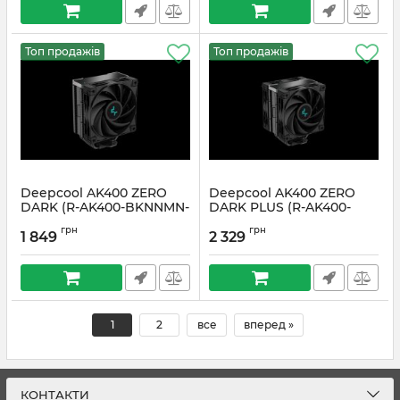
Топ продажів
Топ продажів
Deepcool AK400 ZERO
Deepcool AK400 ZERO
DARK (R-AK400-BKNNMN-
DARK PLUS (R-AK400-
G-2)
BKNNMD-G-1)
грн
грн
1 849
2 329
Артикул:
#2045
Артикул:
#2046
1
2
все
вперед »
КОНТАКТИ