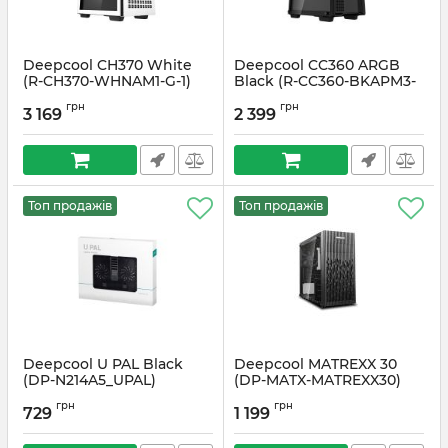
Deepcool CH370 White
Deepcool CC360 ARGB
(R-CH370-WHNAM1-G-1)
Black (R-CC360-BKAPM3-
G-1)
Артикул:
#2848
грн
грн
3 169
2 399
Артикул:
#3752
Топ продажів
Топ продажів
Deepcool U PAL Black
Deepcool MATREXX 30
(DP-N214A5_UPAL)
(DP-MATX-MATREXX30)
Артикул:
#2092
Артикул:
#3056
грн
грн
729
1 199