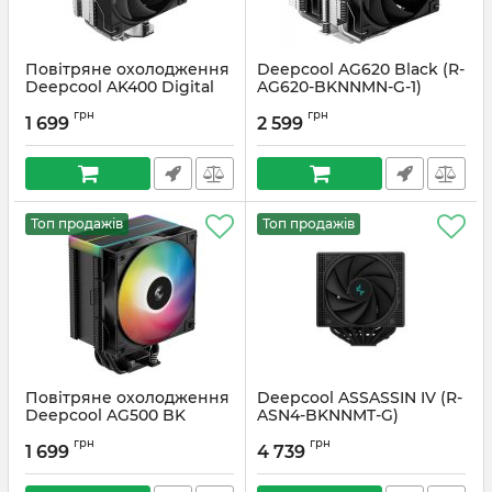
Повітряне охолодження
Deepcool AG620 Black (R-
Deepcool AK400 Digital
AG620-BKNNMN-G-1)
SE Black (R-AK400-
Артикул:
#2468
грн
грн
BKADMN-GJD)
1 699
2 599
Артикул:
#6252
Топ продажів
Топ продажів
Повітряне охолодження
Deepcool ASSASSIN IV (R-
Deepcool AG500 BK
ASN4-BKNNMT-G)
ARGB V2 Black (R-AG500-
Артикул:
#4316
грн
грн
BKAMMN-GJD)
1 699
4 739
Артикул:
#6242