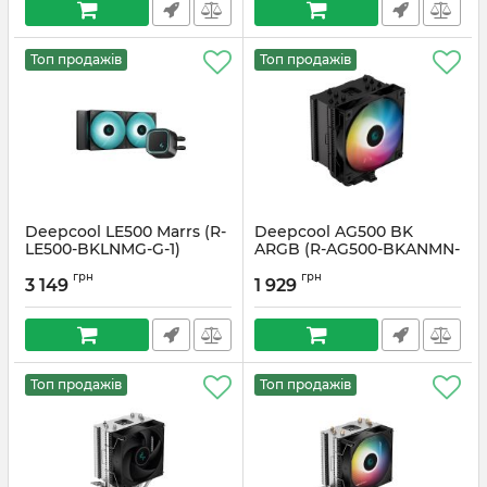
Топ продажів
Топ продажів
Deepcool LE500 Marrs (R-
Deepcool AG500 BK
LE500-BKLNMG-G-1)
ARGB (R-AG500-BKANMN-
G-1)
Артикул:
#2589
грн
грн
3 149
1 929
Артикул:
#4085
Топ продажів
Топ продажів