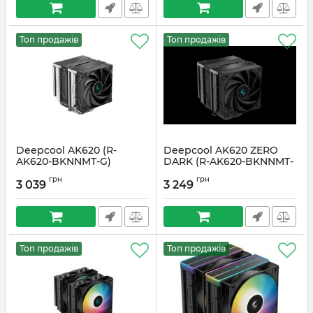
Топ продажів
Топ продажів
Deepcool AK620 (R-
Deepcool AK620 ZERO
AK620-BKNNMT-G)
DARK (R-AK620-BKNNMT-
G-1)
Артикул:
#2003
грн
грн
3 039
3 249
Артикул:
#2005
Топ продажів
Топ продажів