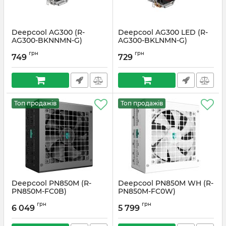
Deepcool AG300 (R-
Deepcool AG300 LED (R-
AG300-BKNNMN-G)
AG300-BKLNMN-G)
Артикул:
#2917
Артикул:
#2918
грн
грн
749
729
Топ продажів
Топ продажів
Deepcool PN850M (R-
Deepcool PN850M WH (R-
PN850M-FC0B)
PN850M-FC0W)
Артикул:
#5922
Артикул:
#5923
грн
грн
6 049
5 799