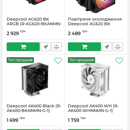
Deepcool AG620 BK
Повітряне охолодження
ARGB (R-AG620-BKANMN-
Deepcool AG620 BK
G-2)
ARGB V2 Black (R-AG620-
грн
грн
BKAMMN-GJD)
2 929
2 489
Артикул:
#2042
Артикул:
#6243
Топ продажів
Топ продажів
Deepcool AK400 Black (R-
Deepcool AK400 WH (R-
AK400-BKNNMN-G-1)
AK400-WHNNMN-G-1)
Артикул:
#2043
Артикул:
#2044
грн
грн
1 699
1 759