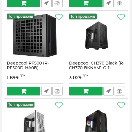
Топ продажів
Топ продажів
Deepcool PF500 (R-
Deepcool CH370 Black (R-
PF500D-HA0B)
CH370-BKNAM1-G-1)
Артикул:
#1642
Артикул:
#2521
грн
грн
1 899
3 029
Топ продажів