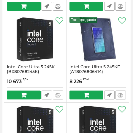
Топ продажів
Intel Core Ultra 5 245K
Intel Core Ultra 5 245KF
(BX80768245K)
(AT8076806414)
Артикул:
#5985
Артикул:
#6081
грн
грн
10 673
8 226