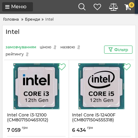
0
Меню
Головна
Бренди
Intel
Intel
замовчуванням
ціною
назвою
Фільтр
рейтингу
Intel Core i3-12100
Intel Core i5-12400F
(CM8071504651012)
(CM8071504555318)
Артикул:
#1914
Артикул:
#1910
грн
грн
7 059
6 434