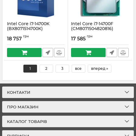
Intel Core i7-14700K
Intel Core i7-14700F
(BX8071514700K)
(CM8071504820816)
Артикул:
#3941
Артикул:
#4743
грн
грн
18 757
17 585
1
2
3
все
вперед »
КОНТАКТИ
ПРО МАГАЗИН
КАТАЛОГ ТОВАРІВ