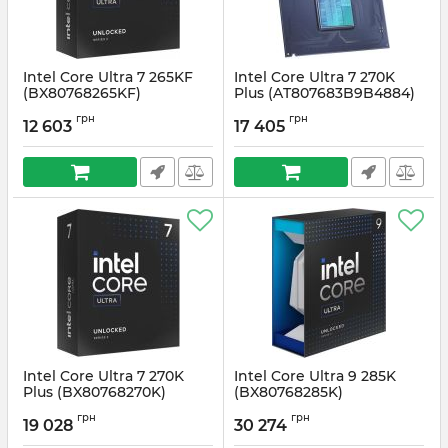
Intel Core Ultra 7 265KF
Intel Core Ultra 7 270K
(BX80768265KF)
Plus (AT807683B9B4884)
Артикул:
#5988
Артикул:
#6465
грн
грн
12 603
17 405
Intel Core Ultra 7 270K
Intel Core Ultra 9 285K
Plus (BX80768270K)
(BX80768285K)
Артикул:
#6307
Артикул:
#5989
грн
грн
19 028
30 274