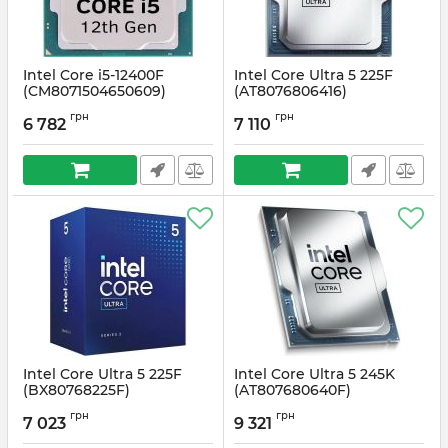
Intel Core i5-12400F
Intel Core Ultra 5 225F
(CM8071504650609)
(AT8076806416)
Артикул:
#1913
Артикул:
#5982
грн
грн
6 782
7 110
Intel Core Ultra 5 225F
Intel Core Ultra 5 245K
(BX80768225F)
(AT807680640F)
Артикул:
#5981
Артикул:
#6471
грн
грн
7 023
9 321