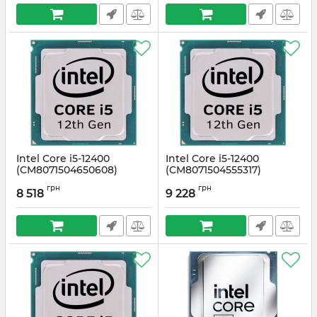
Intel Core i5-12400
Intel Core i5-12400
(CM8071504650608)
(CM8071504555317)
Артикул:
#2691
Артикул:
#2643
грн
грн
8 518
9 228