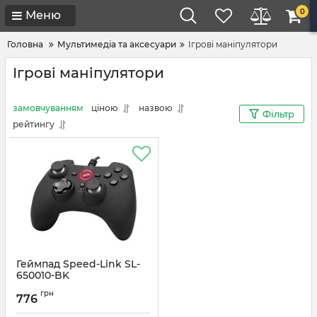
0
Меню
Головна
Мультимедіа та аксесуари
Ігрові маніпулятори
Ігрові маніпулятори
замовчуванням
ціною
назвою
Фільтр
рейтингу
Геймпад Speed-Link SL-
650010-BK
Артикул:
#3723
грн
776